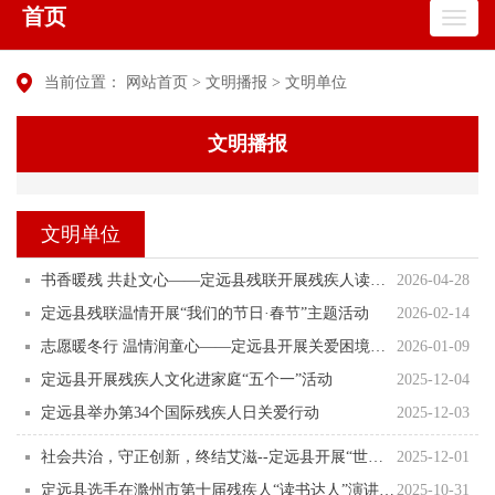
首页
当前位置：
网站首页
>
文明播报
>
文明单位
文明播报
文明单位
书香暖残 共赴文心——定远县残联开展残疾人读书活动
2026-04-28
定远县残联温情开展“我们的节日·春节”主题活动
2026-02-14
志愿暖冬行 温情润童心——定远县开展关爱困境儿童志愿服务活动
2026-01-09
定远县开展残疾人文化进家庭“五个一”活动
2025-12-04
定远县举办第34个国际残疾人日关爱行动
2025-12-03
社会共治，守正创新，终结艾滋--定远县开展“世界艾滋病日”宣传活动
2025-12-01
定远县选手在滁州市第十届残疾人“读书达人”演讲比赛中喜获佳绩
2025-10-31