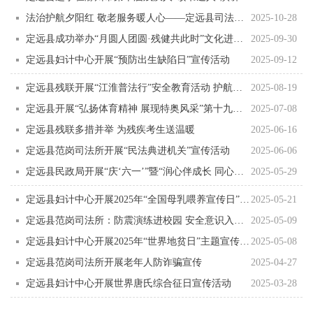
法治护航夕阳红 敬老服务暖人心——定远县司法局扎实开展“敬老月”系列活动
2025-10-28
定远县成功举办“月圆人团圆·残健共此时”文化进社区文艺演出
2025-09-30
定远县妇计中心开展“预防出生缺陷日”宣传活动
2025-09-12
定远县残联开展“江淮普法行”安全教育活动 护航残疾大学新生入学
2025-08-19
定远县开展“弘扬体育精神 展现特奥风采”第十九次全国特奥日活动
2025-07-08
定远县残联多措并举 为残疾考生送温暖
2025-06-16
定远县范岗司法所开展“民法典进机关”宣传活动
2025-06-06
定远县民政局开展“庆‘六一’”暨“润心伴成长 同心护未来”关爱活动
2025-05-29
定远县妇计中心开展2025年“全国母乳喂养宣传日”宣传活动
2025-05-21
定远县范岗司法所：防震演练进校园 安全意识入心间
2025-05-09
定远县妇计中心开展2025年“世界地贫日”主题宣传活动
2025-05-08
定远县范岗司法所开展老年人防诈骗宣传
2025-04-27
定远县妇计中心开展世界唐氏综合征日宣传活动
2025-03-28