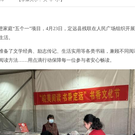
进家庭
“
五个一
”
项目，
4
月
23
日，定远县残联在人民广场组织开展
生活。
准备了文学经典、励志传记、生活实用等各类书籍，兼顾不同阅
阅读方法
……
用点滴行动保障每一位参与者安心畅读。