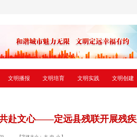
文明播报
文明培育
文明实践
文明创建
 共赴文心——定远县残联开展残
70
【字体大小：
大
中
小
】