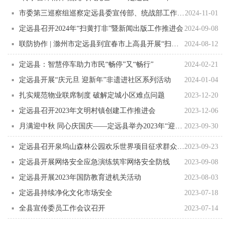
市委第三巡察组巡察定远县委宣传部、统战部工作动员会召开
2024-11-01
定远县召开2024年“扫黄打非”暨新闻出版工作推进会
2024-09-08
联防协作 | 滁州市定远县到宜春市上高县开展“扫黄打非”区域联防协作活动
2024-08-12
定远县：智慧停车助力市民“畅停”又“畅行”
2024-02-21
定远县开展“庆元旦 迎新年”非遗进社区系列活动
2024-01-04
扎实规范物业联席制度 破解定城小区难点问题
2023-12-20
定远县召开2023年文明村镇创建工作推进会
2023-12-06
月满迎中秋 同心庆国庆——定远县举办2023年“迎中秋·庆国庆”文艺晚会
2023-09-30
定远县召开泉坞山森林公园欢乐世界项目征求群众意见会
2023-09-23
定远县开展网络安全应急演练筑牢网络安全防线
2023-09-08
定远县开展2023年国防教育进机关活动
2023-08-03
定远县持续净化文化市场安全
2023-07-18
全县宣传委员工作会议召开
2023-07-14