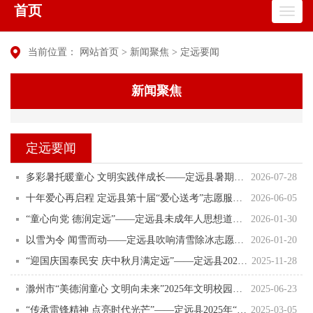
首页
当前位置：
网站首页
>
新闻聚焦
>
定远要闻
新闻聚焦
定远要闻
多彩暑托暖童心 文明实践伴成长——定远县暑期托管服务绘就多彩育人画卷
2026-07-28
十年爱心再启程 定远县第十届“爱心送考”志愿服务活动正式启动
2026-06-05
“童心向党 德润定远”——定远县未成年人思想道德建设暨乡村学校少年宫优秀作品展示交流活动成功举办
2026-01-30
以雪为令 闻雪而动——定远县吹响清雪除冰志愿服务集结号
2026-01-20
“迎国庆国泰民安 庆中秋月满定远”——定远县2025年家园共庆文艺汇演成功举办
2025-11-28
滁州市“美德润童心 文明向未来”2025年文明校园观摩展示暨新时代好少年发布活动在我县成功举办
2025-06-23
“传承雷锋精神 点亮时代光芒”——定远县2025年“学雷锋•文明实践我行动”主题活动正式启动
2025-03-05