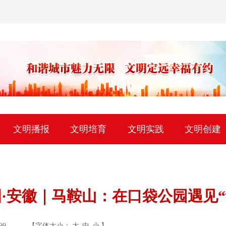
文明播报
文明培育
文明实践
文明创建
·安徽｜马鞍山：在口袋公园遇见“
99
【字体大小：
大
中
小
】