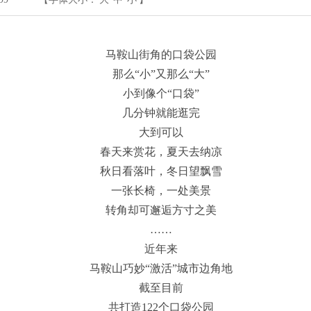
马鞍山街角的口袋公园
那么“小”又那么“大”
小到像个“口袋”
几分钟就能逛完
大到可以
春天来赏花，夏天去纳凉
秋日看落叶，冬日望飘雪
一张长椅，一处美景
转角却可邂逅方寸之美
……
近年来
马鞍山巧妙“激活”城市边角地
截至目前
共打造122个口袋公园