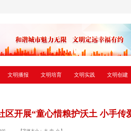
文明播报
文明培育
文明实践
文明创建
社区开展“童心惜粮护沃土 小手传
105
【字体大小：
大
中
小
】