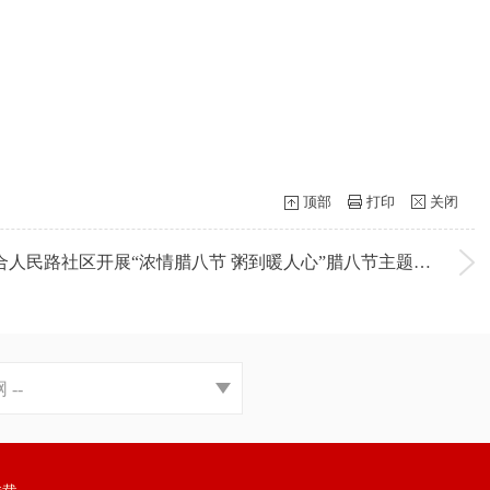
顶部
打印
关闭
下一条：定城镇北大街社区联合人民路社区开展“浓情腊八节 粥到暖人心”腊八节主题活动