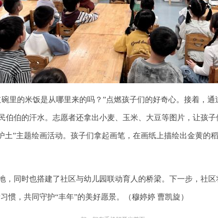
道碗里的米饭是从哪里来的吗？”点燃孩子们的好奇心。接着，通
民伯伯的汗水。志愿者还拿出小麦、玉米、大豆等图片
，让孩子
粮护土”主题绘画活动。孩子们拿起画笔，在画纸上描绘出金黄的
地，同时也搭建了社区与幼儿园联动育人的桥梁。下一步，
社区
活习惯，共同守护“丰年”的美好愿景。
（
穆婷婷
曹凯旋
）