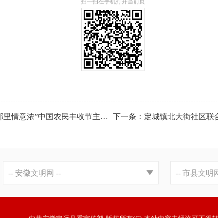
扫一扫在手机打开当前页
上一条：定城镇人民路社区开展“喜看农家仓廪实 乐融邻里情意浓”中国农民丰收节主题活动​