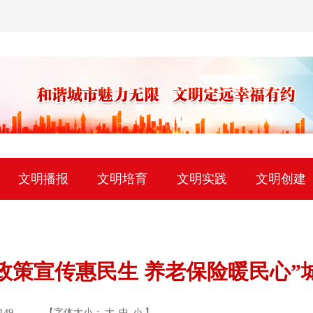
文明播报
文明培育
文明实践
文明创建
政策宣传惠民生 养老保险暖民心”
149
【字体大小：
大
中
小
】