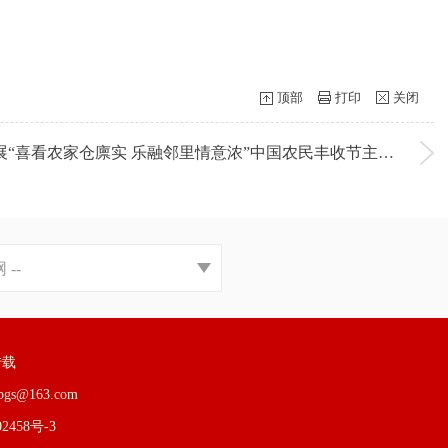
顶部
打印
关闭
下一条：定城镇人民路社区开展“喜看农家仓廪实 乐融邻里情意浓”中国农民丰收节主题活动​
转载
s@163.com
2458号-3