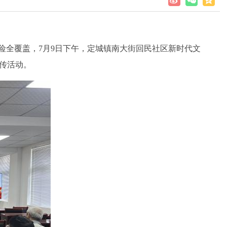
险全覆盖，
7
月
9
日下午，定城镇南大街回民社区新时代文
宣传活动。