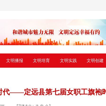
文明播报
文明培育
文明实践
文明创建
时代——定远县第七届女职工旗袍
206
【字体大小：
大
中
小
】